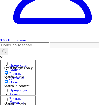
0.00
0
Корзина
₽
Продукция
Exact matches only
Акции
Бренды
Search in title
Доставка
О нас
Search in content
Продукция
Акции
Бренды
Доставка
Search in posts