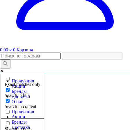
0.00
0
Корзина
₽
Продукция
Exact matches only
Акции
Бренды
Search in title
Доставка
О нас
Search in content
Продукция
Акции
Бренды
Доставка
Search in posts