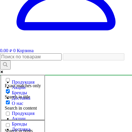
0.00
0
Корзина
₽
Продукция
Exact matches only
Акции
Бренды
Search in title
Доставка
О нас
Search in content
Продукция
Акции
Бренды
Доставка
Search in posts