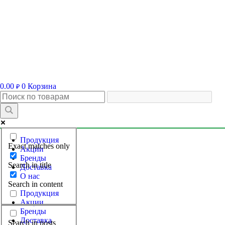
0.00
0
Корзина
₽
Продукция
Exact matches only
Акции
Бренды
Search in title
Доставка
О нас
Search in content
Продукция
Акции
Бренды
Доставка
Search in posts