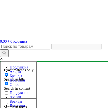
0.00
0
Корзина
₽
Продукция
Exact matches only
Акции
Бренды
Search in title
Доставка
О нас
Search in content
Продукция
Акции
Бренды
Доставка
Search in posts