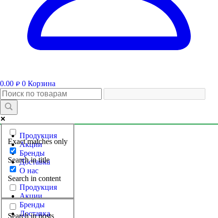
0.00
0
Корзина
₽
Продукция
Exact matches only
Акции
Бренды
Search in title
Доставка
О нас
Search in content
Продукция
Акции
Бренды
Доставка
Search in posts